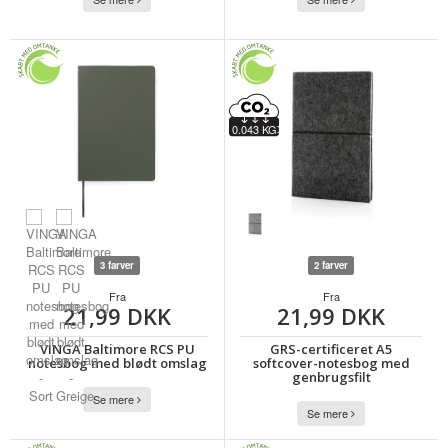
0.043 KG
3 farver
2 farver
Fra
Fra
21,99 DKK
21,99 DKK
VINGA Baltimore RCS PU
GRS-certificeret A5
notesbog med blødt omslag
softcover-notesbog med
genbrugsfilt
Se mere
Se mere