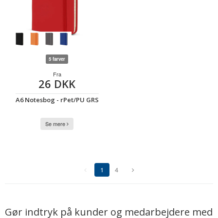
5 farver
Fra
26 DKK
A6 Notesbog - rPet/PU GRS
Se mere
1
4
(current)
Gør indtryk på kunder og medarbejdere med