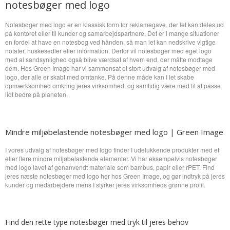
notesbøger med logo
Notesbøger med logo er en klassisk form for reklamegave, der let kan deles ud
på kontoret eller til kunder og samarbejdspartnere. Det er i mange situationer
en fordel at have en notesbog ved hånden, så man let kan nedskrive vigtige
notater, huskesedler eller information. Derfor vil notesbøger med eget logo
med al sandsynlighed også blive værdsat af hvem end, der måtte modtage
dem. Hos Green Image har vi sammensat et stort udvalg af notesbøger med
logo, der alle er skabt med omtanke. På denne måde kan I let skabe
opmærksomhed omkring jeres virksomhed, og samtidig være med til at passe
lidt bedre på planeten.
Mindre miljøbelastende notesbøger med logo | Green Image
I vores udvalg af notesbøger med logo finder I udelukkende produkter med et
eller flere mindre miljøbelastende elementer. Vi har eksempelvis notesbøger
med logo lavet af genanvendt materiale som bambus, papir eller rPET. Find
jeres næste notesbøger med logo her hos Green Image, og gør indtryk på jeres
kunder og medarbejdere mens I styrker jeres virksomheds grønne profil.
Find den rette type notesbøger med tryk til jeres behov