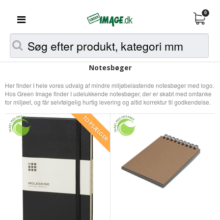
0
Notesbøger
Her finder I hele vores udvalg af mindre miljøbelastende notesbøger med logo.
Hos Green Image finder I udelukkende notesbøger, der er skabt med omtanke
for miljøet, og får selvfølgelig hurtig levering og altid korrektur til godkendelse.
TOPSÆLGER