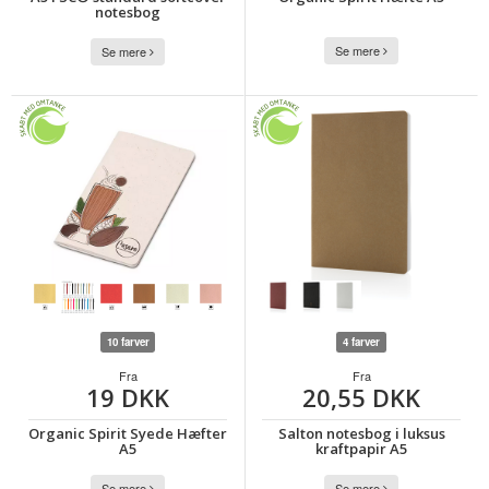
notesbog
Se mere
Se mere
10 farver
4 farver
Fra
Fra
19 DKK
20,55 DKK
Organic Spirit Syede Hæfter
Salton notesbog i luksus
A5
kraftpapir A5
Se mere
Se mere