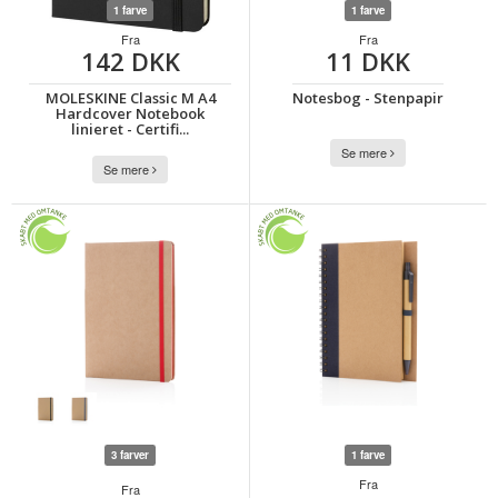
1 farve
1 farve
Fra
Fra
142 DKK
11 DKK
MOLESKINE Classic M A4
Notesbog - Stenpapir
Hardcover Notebook
linieret - Certifi...
Se mere
Se mere
3 farver
1 farve
Fra
Fra