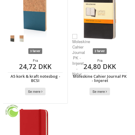
3 farver
2 farver
Fra
Fra
24,72 DKK
24,80 DKK
A5 kork & kraft notesbog -
Moleskine Cahier Journal PK
BCSI
- linjeret
Se mere
Se mere