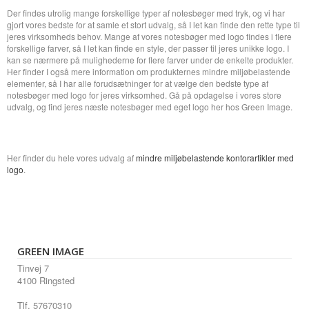
Der findes utrolig mange forskellige typer af notesbøger med tryk, og vi har
gjort vores bedste for at samle et stort udvalg, så I let kan finde den rette type til
jeres virksomheds behov. Mange af vores notesbøger med logo findes i flere
forskellige farver, så I let kan finde en style, der passer til jeres unikke logo. I
kan se nærmere på mulighederne for flere farver under de enkelte produkter.
Her finder I også mere information om produkternes mindre miljøbelastende
elementer, så I har alle forudsætninger for at vælge den bedste type af
notesbøger med logo for jeres virksomhed. Gå på opdagelse i vores store
udvalg, og find jeres næste notesbøger med eget logo her hos Green Image.
Her finder du hele vores udvalg af
mindre miljøbelastende kontorartikler med
logo
.
GREEN IMAGE
Tinvej 7
4100 Ringsted
Tlf. 57670310