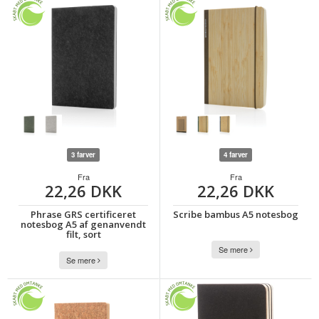
3 farver
4 farver
Fra
Fra
22,26 DKK
22,26 DKK
Phrase GRS certificeret
Scribe bambus A5 notesbog
notesbog A5 af genanvendt
filt, sort
Se mere
Se mere