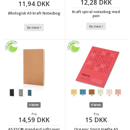
12,28 DKK
11,94 DKK
Kraft spiral notesbog med
Økologisk A5 kraft Notesbog
pen
Se mere
Se mere
4 farver
9 farver
Fra
Fra
14,59 DKK
15 DKK
A5 FSC® standard softcover
Organic Spirit Hæfte A5