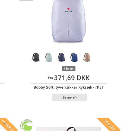
7 farver
371,69 DKK
Fra
Bobby Soft, tyverisikker Ryksæk - rPET
Se mere
TOPSÆLGER
TOPSÆLGER