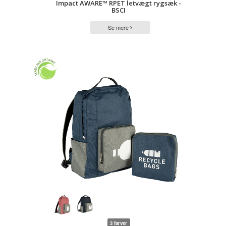
Impact AWARE™ RPET letvægt rygsæk -
BSCI
Se mere
3 farver