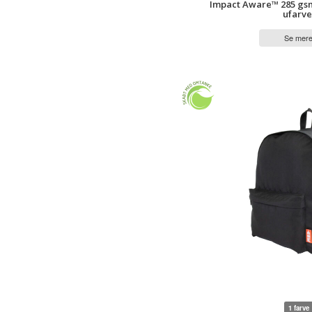
Impact Aware™ 285 gs
ufarve
Se mer
1 farve