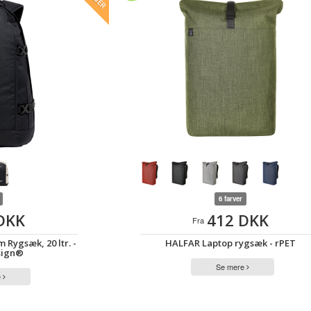
6 farver
DKK
412 DKK
Fra
Rygsæk, 20 ltr. -
HALFAR Laptop rygsæk - rPET
esign®
Se mere
e