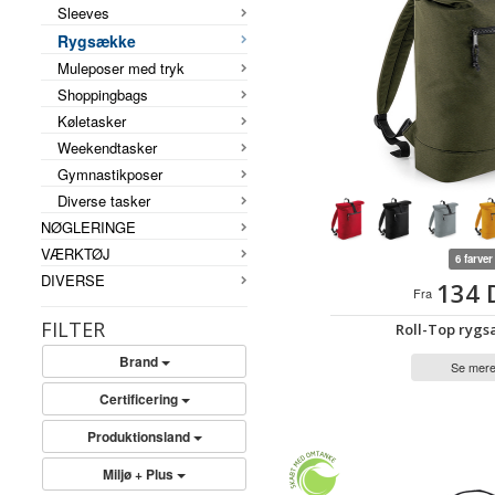
Sleeves
Rygsække
Muleposer med tryk
Shoppingbags
Køletasker
Weekendtasker
Gymnastikposer
Diverse tasker
NØGLERINGE
VÆRKTØJ
6 farver
DIVERSE
134 
Fra
FILTER
Roll-Top rygs
Brand
Se mer
Certificering
Produktionsland
Miljø + Plus