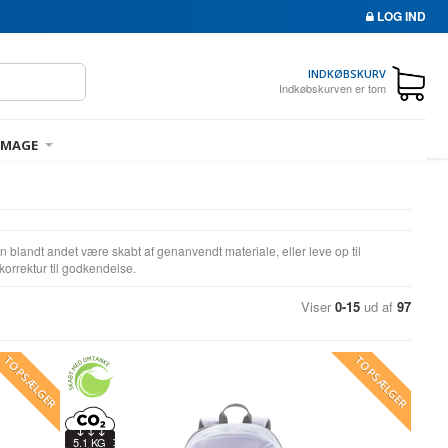
LOG IND
INDKØBSKURV
Indkøbskurven er tom
IMAGE
blandt andet være skabt af genanvendt materiale, eller leve op til
 korrektur til godkendelse.
Viser
0-15
ud af
97
TOPSÆLGER
TOPSÆLGER
5.1 KG