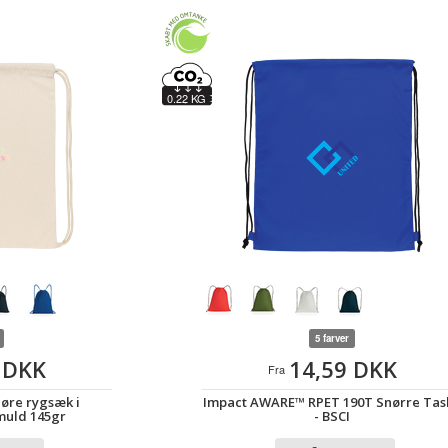
0.22 KG
5 farver
 DKK
14,59 DKK
Fra
øre rygsæk i
Impact AWARE™ RPET 190T Snørre Tas
uld 145gr
- BSCI