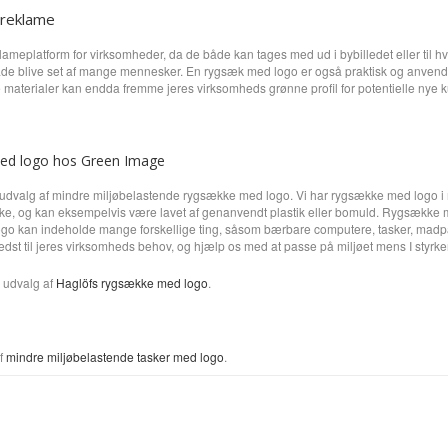
 reklame
ameplatform for virksomheder, da de både kan tages med ud i bybilledet eller til 
 blive set af mange mennesker. En rygsæk med logo er også praktisk og anvendelig,
materialer kan endda fremme jeres virksomheds grønne profil for potentielle nye 
med logo hos Green Image
t udvalg af mindre miljøbelastende rygsække med logo. Vi har rygsække med logo i 
, og kan eksempelvis være lavet af genanvendt plastik eller bomuld. Rygsække med 
o kan indeholde mange forskellige ting, såsom bærbare computere, tasker, madpakk
st til jeres virksomheds behov, og hjælp os med at passe på miljøet mens I styrker 
s udvalg af
Haglöfs rygsække med logo
.
af
mindre miljøbelastende tasker med logo
.