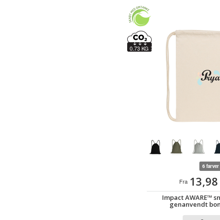
0.73 KG
6 farver
13,98
Fra
Impact AWARE™ sn
genanvendt bom