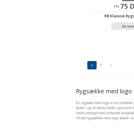
75 
Fra
RB Klassisk Ryg
Se mer
1
7
(current)
Rygsække med logo |
En rygsæk med logo er en praktisk
farten, og vil derfor falde i god j
mere udvalgt med omtanke budskab fo
I finde rygsække med logo skabt i ov