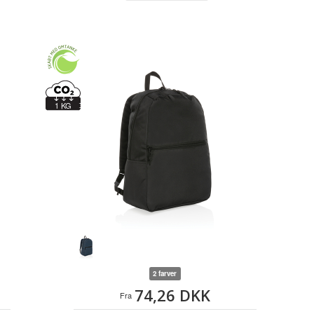
1 KG
2 farver
74,26 DKK
Fra