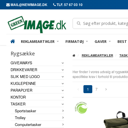
MAIL@NEWIMAGE.DK
TLF. 57 67 03 10
REKLAMEARTIKLER
FIRMATØJ
GAVER
BEST 
Rygsække
REKLAMEARTIKLER
TASK
GIVEAWAYS
DRIKKEVARER
Her finder I vores udvalg af rygsæk
SLIK MED LOGO
specifikke krav i forhold til produkt
KUGLEPENNE
1
7
PARAPLYER
(current)
KONTOR
TASKER
Sportstasker
Trolley
Computertasker