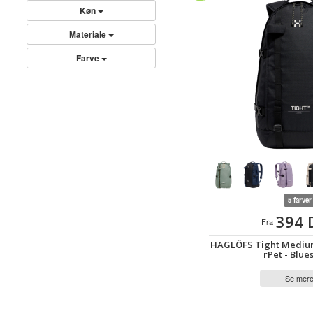
Køn
Materiale
Farve
5 farver
394 
Fra
HAGLÔFS Tight Medium 
rPet - Blu
Se mer