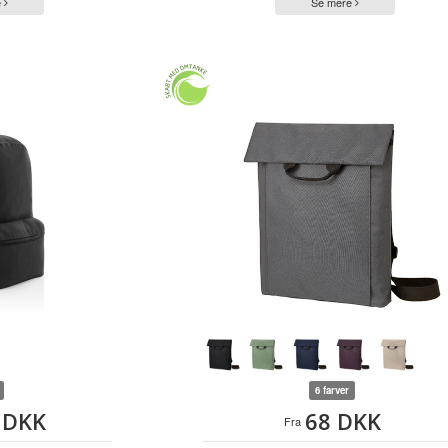
e
Se mere
6 farver
 DKK
68 DKK
Fra