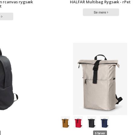
m rcanvas rygsæk
HALFAR Multibag Rygsæk - rPet
t
Se mere
e
5 farver