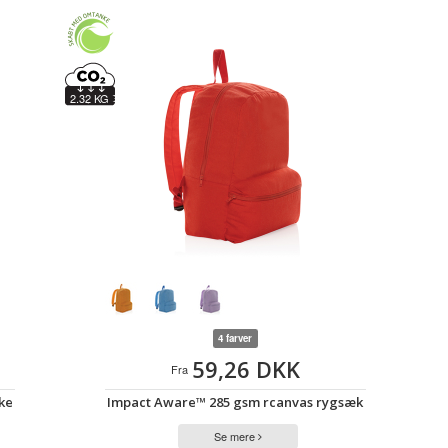
2.32 KG
4 farver
59,26 DKK
Fra
ke
Impact Aware™ 285 gsm rcanvas rygsæk
Se mere