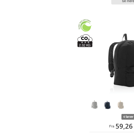
Se mer
2.32 KG
4 farver
59,26
Fra