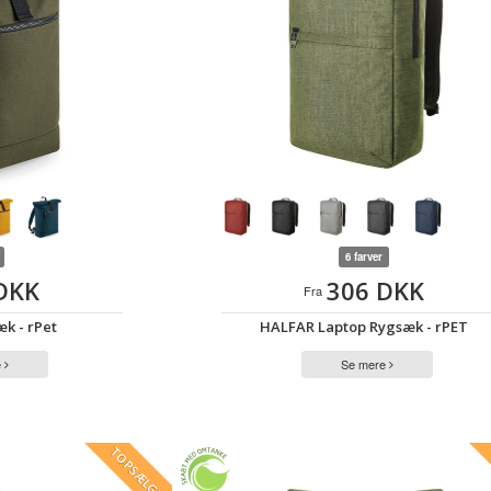
6 farver
DKK
306 DKK
Fra
æk - rPet
HALFAR Laptop Rygsæk - rPET
e
Se mere
TOPSÆLGER