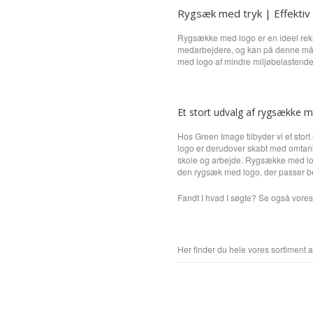
Rygsæk med tryk | Effektiv
Rygsække med logo er en ideel rekl
medarbejdere, og kan på denne måde
med logo af mindre miljøbelastende 
Et stort udvalg af rygsække 
Hos Green Image tilbyder vi et stor
logo er derudover skabt med omtanke
skole og arbejde. Rygsække med log
den rygsæk med logo, der passer bed
Fandt I hvad I søgte? Se også vore
Her finder du hele vores sortiment 