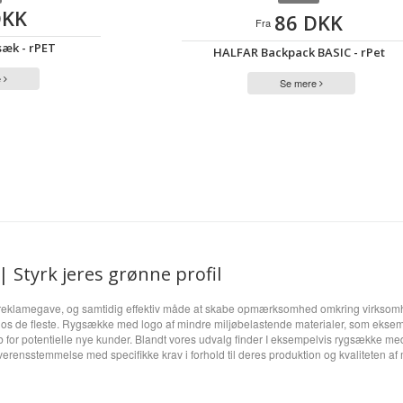
DKK
86 DKK
Fra
sæk - rPET
HALFAR Backpack BASIC - rPet
e
Se mere
 Styrk jeres grønne profil
 reklamegave, og samtidig effektiv måde at skabe opmærksomhed omkring virksomhe
ord hos de fleste. Rygsække med logo af mindre miljøbelastende materialer, som ek
r potentielle nye kunder. Blandt vores udvalg finder I eksempelvis rygsække med 
erensstemmelse med specifikke krav i forhold til deres produktion og kvaliteten af 