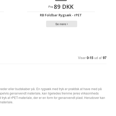
89 DKK
Fra
RB Foldbar Rygsæk - rPET
Se mere
Viser
0-15
ud af
97
der eller budskaber på. En rygsæk med tryk er praktisk at have med på
sempelvis genanvendt materiale, kan ligeledes fremme jeres virksomheds
tryk af rPET-materiale, der er en form for genanvendt plast. Herudover kan
materiale.