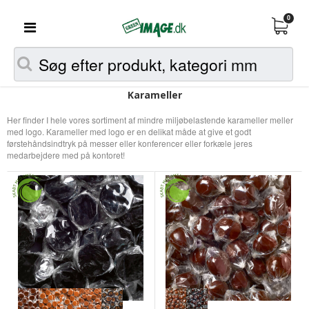
0
Karameller
Her finder I hele vores sortiment af mindre miljøbelastende karameller meller
med logo. Karameller med logo er en delikat måde at give et godt
førstehåndsindtryk på messer eller konferencer eller forkæle jeres
medarbejdere med på kontoret!