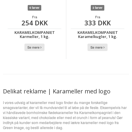
6 farver
3 farver
Fra
Fra
254 DKK
333 DKK
KARAMELKOMPANIET
KARAMELKOMPANIET
Karmeller, 1 kg.
Karamelkugler, 1 kg.
Se mere
Se mere
Delikat reklame | Karameller med logo
I vores udvalg af karameller med logo finder du mange forskellige
smagsvarianter, der vil få mundvandet til at løbe på de fleste. Eksempelvis har
vi håndlavede bornholmske flødekarameller fra Karamelkompagniet i den
klassiske variant, med chokolade eller med et crunch i form af peanuts! Gør
indtryk på kunder som medarbejdere med lækre karameller med logo fra
Green Image, og bestil allerede i dag.