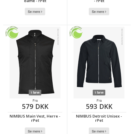
dame - rPet
- rPet
Se mere
Se mere
1 farve
1 farve
Fra
Fra
579 DKK
593 DKK
NIMBUS Main Vest, Herre -
NIMBUS Detroit Unisex -
rPet
rPet
Se mere
Se mere