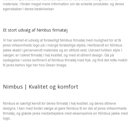
materiale. I finder meget mere information om de enkelte produkter, og deres
egenskaber i deres beskrivelser.
Et stort udvalg af Nimbus firmatøj
Vi har samlet et udvalg af forskelligt Nimbus firmatøj med mulighed for at få
jeres virksomheds logo på i mange forskellige styles. Heriblandt en Nimbus
jakke skabt i genanvendt materiale og en stilfuld vest. Uanset hvilken style I
vælger, er I sikret firmatøj i høj kvalitet, og med et stilrent design. Gå på
opdagelse i vores sortiment af Nimbus firmatøj med tryk, og find det rette match
til jeres behov lige her hos Green Image.
Nimbus | Kvalitet og komfort
Nimbus er særligt kendt for deres firmatøj i høj kvalitet, og deres stilrene
designs. I kan med fordel vælge at gøre Nimbus til en del af jeres virksomheds
firmatøj, og glæde jeres medarbejdere med eksempelvis en Nimbus jakke med
logo.