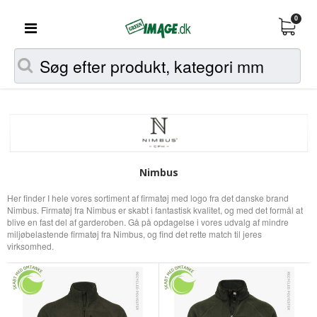
0
Nimbus
Her finder I hele vores sortiment af firmatøj med logo fra det danske brand
Nimbus. Firmatøj fra Nimbus er skabt i fantastisk kvalitet, og med det formål at
blive en fast del af garderoben. Gå på opdagelse i vores udvalg af mindre
miljøbelastende firmatøj fra Nimbus, og find det rette match til jeres
virksomhed.