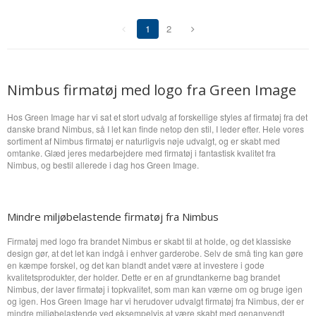
1
2
(current)
Nimbus firmatøj med logo fra Green Image
Hos Green Image har vi sat et stort udvalg af forskellige styles af firmatøj fra det
danske brand Nimbus, så I let kan finde netop den stil, I leder efter. Hele vores
sortiment af Nimbus firmatøj er naturligvis nøje udvalgt, og er skabt med
omtanke. Glæd jeres medarbejdere med firmatøj i fantastisk kvalitet fra
Nimbus, og bestil allerede i dag hos Green Image.
Mindre miljøbelastende firmatøj fra Nimbus
Firmatøj med logo fra brandet Nimbus er skabt til at holde, og det klassiske
design gør, at det let kan indgå i enhver garderobe. Selv de små ting kan gøre
en kæmpe forskel, og det kan blandt andet være at investere i gode
kvalitetsprodukter, der holder. Dette er en af grundtankerne bag brandet
Nimbus, der laver firmatøj i topkvalitet, som man kan værne om og bruge igen
og igen. Hos Green Image har vi herudover udvalgt firmatøj fra Nimbus, der er
mindre miljøbelastende ved eksempelvis at være skabt med genanvendt